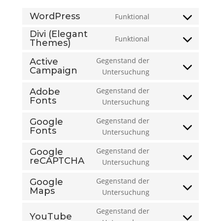
WordPress
Funktional
Consent
to
Divi (Elegant
Funktional
Themes)
Consent
service
to
wordpress
Gegenstand der
Active
service
Campaign
Consent
Untersuchung
divi-
to
(elegant-
Gegenstand der
Adobe
service
Fonts
themes)
Consent
Untersuchung
active-
to
campaign
Gegenstand der
Google
service
Fonts
Consent
Untersuchung
adobe-
to
fonts
Gegenstand der
Google
service
reCAPTCHA
Consent
Untersuchung
google-
to
fonts
Gegenstand der
Google
service
Maps
Consent
Untersuchung
google-
to
recaptcha
Gegenstand der
service
YouTube